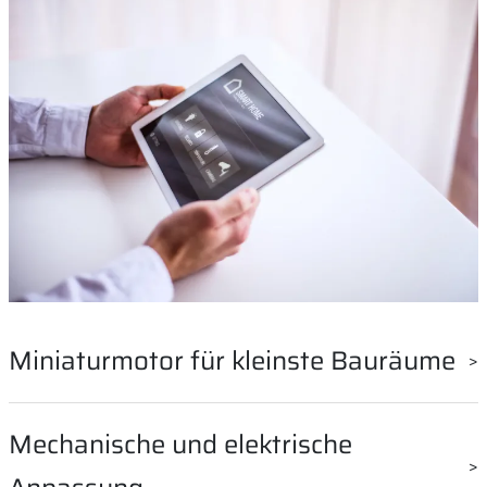
Miniaturmotor für kleinste Bauräume
Die Vorteile von unseren Antrieben im Smart Home und
Mechanische und elektrische
der Gebäudetechnik sind vielfältig. Ein wesentlicher Aspekt