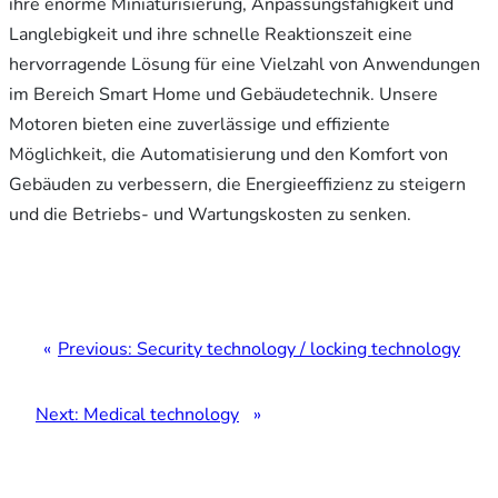
ihre enorme Miniaturisierung, Anpassungsfähigkeit und
Unteren können die Antriebe beispielsweise für die präzise
Langlebigkeit und ihre schnelle Reaktionszeit eine
Positionierung von Kameras, die Regelung von
hervorragende Lösung für eine Vielzahl von Anwendungen
Thermostaten und das Öffnen und Schließen von kleinen
im Bereich Smart Home und Gebäudetechnik. Unsere
Klappen in Belüftungssystemen verwendet werden. Mit
Motoren bieten eine zuverlässige und effiziente
0,03W könnten auch Anwendungen mit dem haptischen
Möglichkeit, die Automatisierung und den Komfort von
Feedback realisiert werden, wie die Vibration in
Gebäuden zu verbessern, die Energieeffizienz zu steigern
Fernbedienungen zur Verbesserung der Nutzerinteraktion.
und die Betriebs- und Wartungskosten zu senken.
In Bereichen, die mehr Leistung erfordern, können die
Motoren zum Beispiel zur Höhenverstellung von Möbeln
oder zur Steuerung von Jalousien und Rollläden in großen
Gebäuden eingesetzt werden. Der Obere bis zu 7,5 KW
ermöglicht Mechanismen mit hoher Belastung, wie das
Previous:
Security technology / locking technology
automatisierte Öffnen und Schließen von schweren Türen
und Toren.
Next:
Medical technology