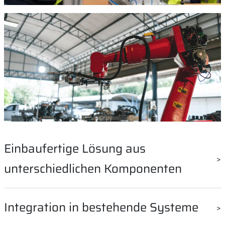
Einbaufertige Lösung aus
unterschiedlichen Komponenten
Wir bieten Produkte wie zum Beispiel Schrittmotoren mit
Integration in bestehende Systeme
integrierter Steuerung an, die einbaufertig sind und nur