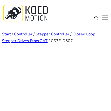
Zum
Inhalt
springen
Suchen
Start
/
Controller
/
Stepper Controller
/
Closed Loop
Stepper Drives EtherCAT
/ CS3E-D507