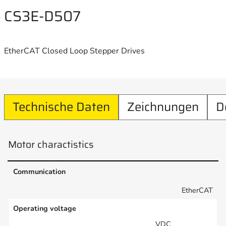
CS3E-D507
EtherCAT Closed Loop Stepper Drives
Technische Daten
Zeichnungen
D
Motor charactistics
Communication
EtherCAT
Operating voltage
VDC