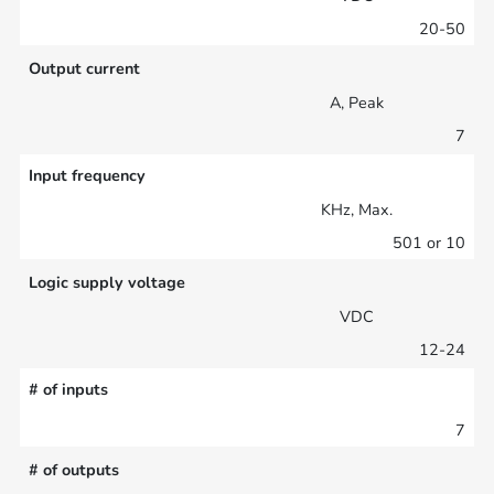
20-50
Output current
A, Peak
7
Input frequency
KHz, Max.
501 or 10
Logic supply voltage
VDC
12-24
# of inputs
7
# of outputs